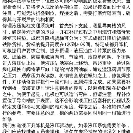
结构焊接非常便于，但应尽可能不影响腿的稳定折叠状态。当
腿折叠时，它将卡入底座的早期位置。如果焊接表面过于引人
注目，可能无法折叠到位。焊接之后，需要打磨焊缝表面，确
保其与开裂后的结构相同
修理液压挺柱支腿系统时，首先拆下支腿，测量导向槽的尺
寸，确定补焊焊缝的厚度，并在补焊过程之中用螺钉和螺母安
装矩形铜垫。成都升降机货梯可分为：剪式成都升降机货梯和
铁路货梯。货梯的提升高度在1米到20米间。特定成都升降机
可根据用户要求定制。提升原理：液压油由叶片泵的压力形
成。滤油器、防爆电磁换向阀、节流阀、液控单向阀、平衡阀
进入液压缸上端，使液压缸活塞向上移动。吊起重物，通过防
爆电磁换向阀将液压缸上端的油返回油箱，通过溢流阀调节额
定压力，观察压力表读数。将铜管套放在螺钉之上，修复焊接
件，并移动修复焊接件一段时间，直到焊接完成。如果需要补
焊钢板，安装支腿时请注意钢板的厚度，以避免积聚在折叠槽
之中。为便于起见，电极也可以适当弯曲，但请注意，焊补位
置位于导向槽的下表面。这不会影响液压缸活塞杆的行程以及
特定支腿和移动支腿间的相对角度。焊接之后，标准轴作为修
行的参考。需要注意的是，槽的两边需要同时用同一根轴进行
维修
我们知道液压升降机是液压驱动的。如果液压系统需要维修，
我们应该找维修人员来操作。请勿在未经授权的情况之下维修